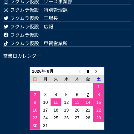
フクムラ仮設 リース事業部
フクムラ仮設 特別管理課
フクムラ仮設 工場長
フクムラ仮設 広報
フクムラ仮設
フクムラ仮設 甲賀営業所
営業日カレンダー
2026年 8月
日
月
火
水
木
金
土
1
2
3
4
5
6
7
8
9
10
11
12
13
14
15
16
17
18
19
20
21
22
23
24
25
26
27
28
29
30
31