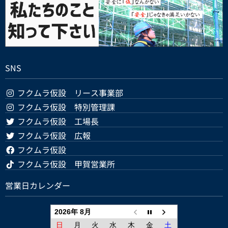
SNS
フクムラ仮設 リース事業部
フクムラ仮設 特別管理課
フクムラ仮設 工場長
フクムラ仮設 広報
フクムラ仮設
フクムラ仮設 甲賀営業所
営業日カレンダー
2026年 8月
日
月
火
水
木
金
土