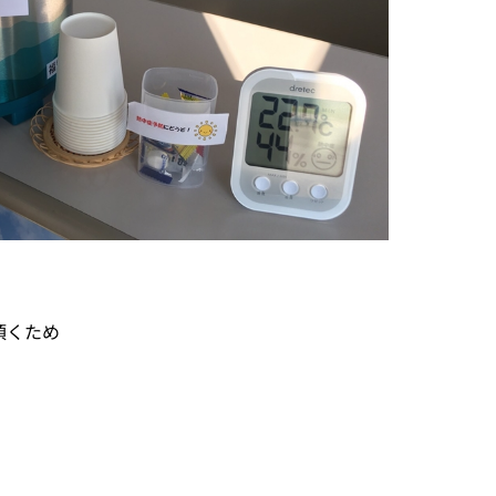
。
頂くため