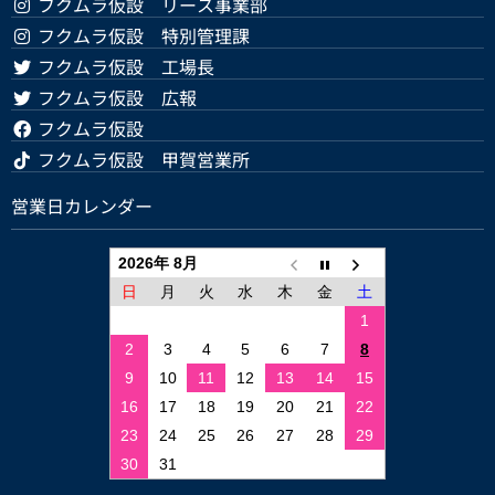
フクムラ仮設 リース事業部
フクムラ仮設 特別管理課
フクムラ仮設 工場長
フクムラ仮設 広報
フクムラ仮設
フクムラ仮設 甲賀営業所
営業日カレンダー
2026年 8月
日
月
火
水
木
金
土
1
2
3
4
5
6
7
8
9
10
11
12
13
14
15
16
17
18
19
20
21
22
23
24
25
26
27
28
29
30
31