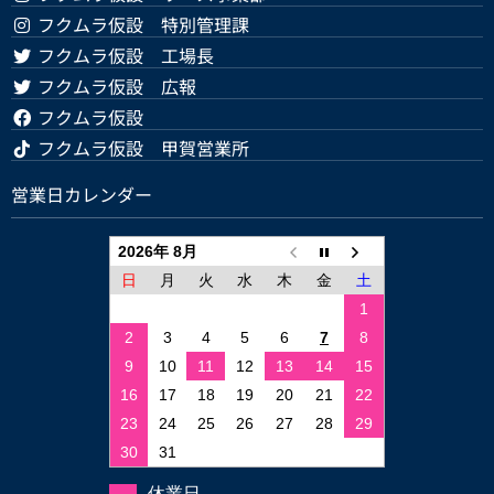
フクムラ仮設 特別管理課
フクムラ仮設 工場長
フクムラ仮設 広報
フクムラ仮設
フクムラ仮設 甲賀営業所
営業日カレンダー
2026年 8月
日
月
火
水
木
金
土
1
2
3
4
5
6
7
8
9
10
11
12
13
14
15
16
17
18
19
20
21
22
23
24
25
26
27
28
29
30
31
休業日