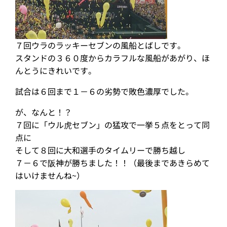
７回ウラのラッキーセブンの風船とばしです。
スタンドの３６０度からカラフルな風船があがり、ほ
んとうにきれいです。
試合は６回まで１－６の劣勢で敗色濃厚でした。
が、なんと！？
７回に「ウル虎セブン」の猛攻で一挙５点をとって同
点に
そして８回に大和選手のタイムリーで勝ち越し
７－６で阪神が勝ちました！！（最後まであきらめて
はいけませんね~）