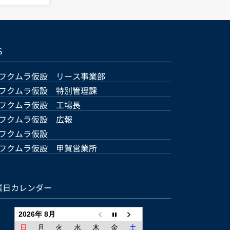
S
フクムラ仮設 リース事業部
フクムラ仮設 特別管理課
フクムラ仮設 工場長
フクムラ仮設 広報
フクムラ仮設
フクムラ仮設 甲賀営業所
業日カレンダー
2026年 8月
日
月
火
水
木
金
土