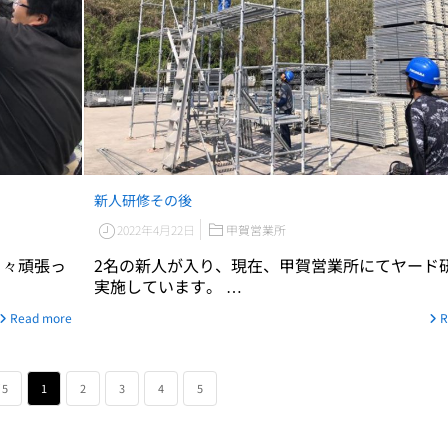
新人研修その後
2022年4月22日
甲賀営業所
日々頑張っ
2名の新人が入り、現在、甲賀営業所にてヤード
実施しています。 …
Read more
R
 5
1
2
3
4
5