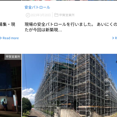
安全パトロール
2023年3月20日
甲賀営業所
人募集・現
現場の安全パトロールを行いました。 あいにく
たが今回は新築現…
Read more
R
甲賀営業所