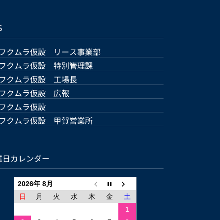
S
フクムラ仮設 リース事業部
フクムラ仮設 特別管理課
フクムラ仮設 工場長
フクムラ仮設 広報
フクムラ仮設
フクムラ仮設 甲賀営業所
業日カレンダー
2026年 8月
日
月
火
水
木
金
土
1