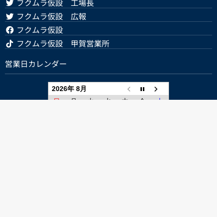
フクムラ仮設 工場長
フクムラ仮設 広報
フクムラ仮設
フクムラ仮設 甲賀営業所
営業日カレンダー
2026年 8月
日
月
火
水
木
金
土
1
2
3
4
5
6
7
8
9
10
11
12
13
14
15
16
17
18
19
20
21
22
23
24
25
26
27
28
29
30
31
休業日
入出庫停止日