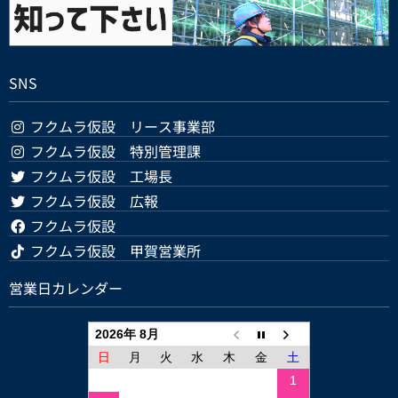
SNS
フクムラ仮設 リース事業部
フクムラ仮設 特別管理課
フクムラ仮設 工場長
フクムラ仮設 広報
フクムラ仮設
フクムラ仮設 甲賀営業所
営業日カレンダー
2026年 8月
日
月
火
水
木
金
土
1