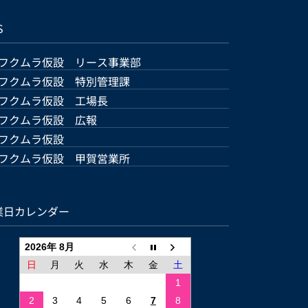
S
フクムラ仮設 リース事業部
フクムラ仮設 特別管理課
フクムラ仮設 工場長
フクムラ仮設 広報
フクムラ仮設
フクムラ仮設 甲賀営業所
業日カレンダー
2026年 8月
日
月
火
水
木
金
土
1
2
3
4
5
6
7
8