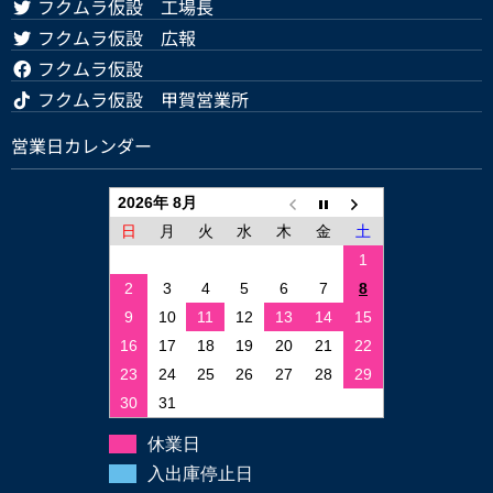
フクムラ仮設 工場長
フクムラ仮設 広報
フクムラ仮設
フクムラ仮設 甲賀営業所
営業日カレンダー
2026年 8月
日
月
火
水
木
金
土
1
2
3
4
5
6
7
8
9
10
11
12
13
14
15
16
17
18
19
20
21
22
23
24
25
26
27
28
29
30
31
休業日
入出庫停止日