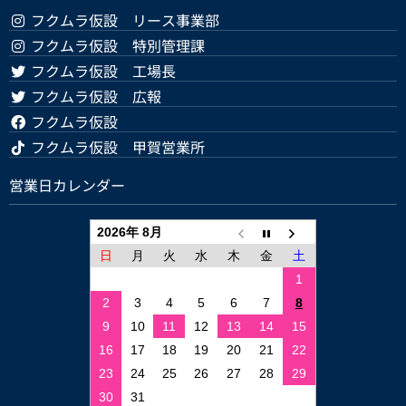
フクムラ仮設 リース事業部
フクムラ仮設 特別管理課
フクムラ仮設 工場長
フクムラ仮設 広報
フクムラ仮設
フクムラ仮設 甲賀営業所
営業日カレンダー
2026年 8月
日
月
火
水
木
金
土
1
2
3
4
5
6
7
8
9
10
11
12
13
14
15
16
17
18
19
20
21
22
23
24
25
26
27
28
29
30
31