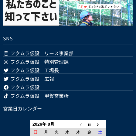
SNS
フクムラ仮設 リース事業部
フクムラ仮設 特別管理課
フクムラ仮設 工場長
フクムラ仮設 広報
フクムラ仮設
フクムラ仮設 甲賀営業所
営業日カレンダー
2026年 8月
日
月
火
水
木
金
土