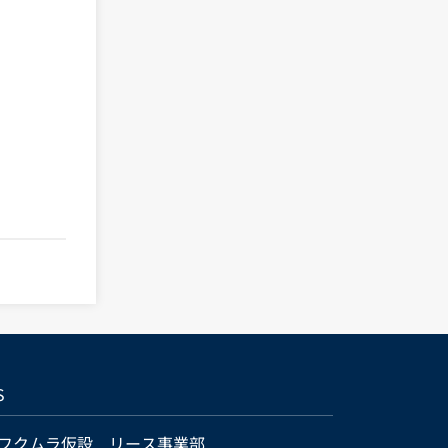
S
フクムラ仮設 リース事業部