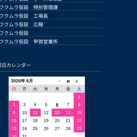
フクムラ仮設 特別管理課
フクムラ仮設 工場長
フクムラ仮設 広報
フクムラ仮設
フクムラ仮設 甲賀営業所
業日カレンダー
2026年 8月
日
月
火
水
木
金
土
1
2
3
4
5
6
7
8
9
10
11
12
13
14
15
16
17
18
19
20
21
22
23
24
25
26
27
28
29
30
31