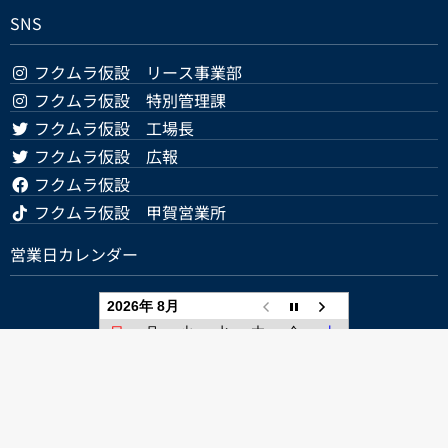
SNS
フクムラ仮設 リース事業部
フクムラ仮設 特別管理課
フクムラ仮設 工場長
フクムラ仮設 広報
フクムラ仮設
フクムラ仮設 甲賀営業所
営業日カレンダー
2026年 8月
日
月
火
水
木
金
土
1
2
3
4
5
6
7
8
9
10
11
12
13
14
15
16
17
18
19
20
21
22