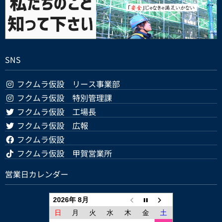
SNS
フクムラ仮設 リース事業部
フクムラ仮設 特別管理課
フクムラ仮設 工場長
フクムラ仮設 広報
フクムラ仮設
フクムラ仮設 甲賀営業所
営業日カレンダー
2026年 8月
日
月
火
水
木
金
土