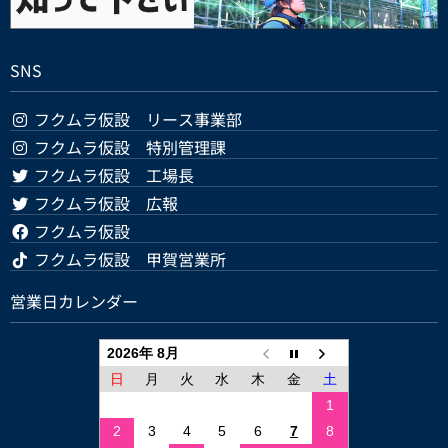
SNS
フクムラ仮設 リース事業部
フクムラ仮設 特別管理課
フクムラ仮設 工場長
フクムラ仮設 広報
フクムラ仮設
フクムラ仮設 甲賀営業所
営業日カレンダー
2026年 8月
日
月
火
水
木
金
土
1
2
3
4
5
6
7
8