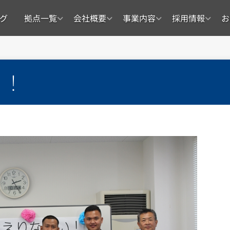
グ
拠点一覧
会社概要
事業内容
採用情報
お
！！