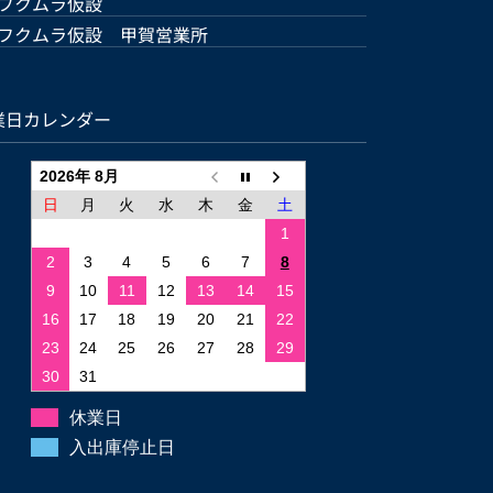
フクムラ仮設
フクムラ仮設 甲賀営業所
業日カレンダー
2026年 8月
日
月
火
水
木
金
土
1
2
3
4
5
6
7
8
9
10
11
12
13
14
15
16
17
18
19
20
21
22
23
24
25
26
27
28
29
30
31
休業日
入出庫停止日