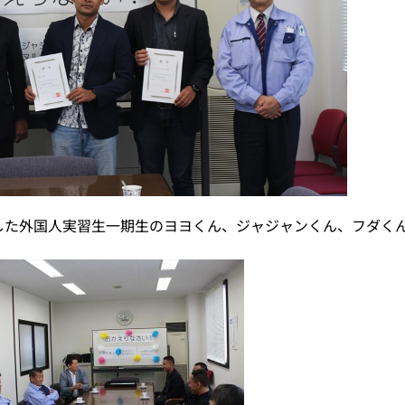
帰国した外国人実習生一期生のヨヨくん、ジャジャンくん、フダく