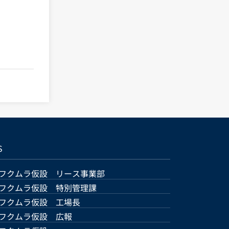
S
フクムラ仮設 リース事業部
フクムラ仮設 特別管理課
フクムラ仮設 工場長
フクムラ仮設 広報