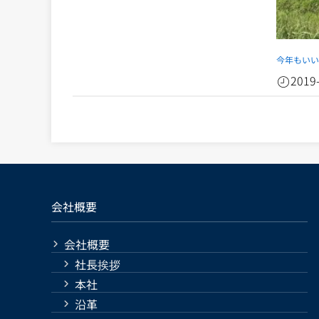
今年もい
2019
会社概要
会社概要
社長挨拶
本社
沿革