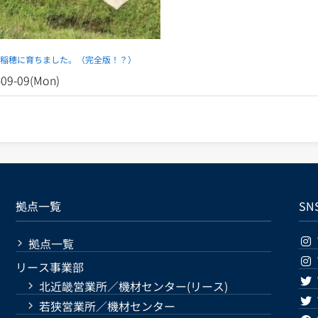
い稲穂に育ちました。（完全版！？）
-09-09(Mon)
拠点一覧
SN
拠点一覧
リース事業部
北近畿営業所／機材センター(リース)
若狭営業所／機材センター