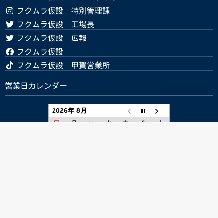
フクムラ仮設 特別管理課
フクムラ仮設 工場長
フクムラ仮設 広報
フクムラ仮設
フクムラ仮設 甲賀営業所
営業日カレンダー
2026年 8月
日
月
火
水
木
金
土
1
2
3
4
5
6
7
8
9
10
11
12
13
14
15
16
17
18
19
20
21
22
23
24
25
26
27
28
29
30
31
休業日