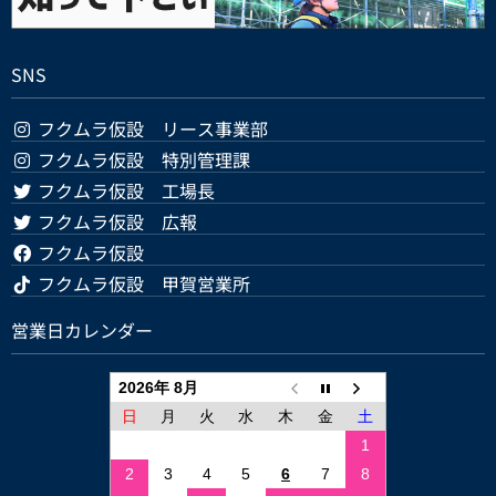
SNS
フクムラ仮設 リース事業部
フクムラ仮設 特別管理課
フクムラ仮設 工場長
フクムラ仮設 広報
フクムラ仮設
フクムラ仮設 甲賀営業所
営業日カレンダー
2026年 8月
日
月
火
水
木
金
土
1
2
3
4
5
6
7
8