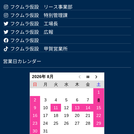
フクムラ仮設 リース事業部
フクムラ仮設 特別管理課
フクムラ仮設 工場長
フクムラ仮設 広報
フクムラ仮設
フクムラ仮設 甲賀営業所
営業日カレンダー
2026年 8月
日
月
火
水
木
金
土
1
2
3
4
5
6
7
8
9
10
11
12
13
14
15
16
17
18
19
20
21
22
23
24
25
26
27
28
29
30
31