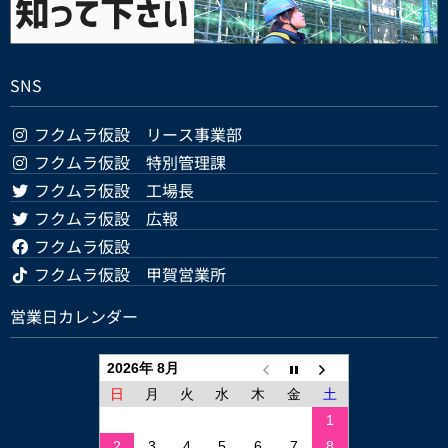
SNS
フクムラ仮設 リース事業部
フクムラ仮設 特別管理課
フクムラ仮設 工場長
フクムラ仮設 広報
フクムラ仮設
フクムラ仮設 甲賀営業所
営業日カレンダー
2026年 8月
日
月
火
水
木
金
土
1
2
3
4
5
6
7
8