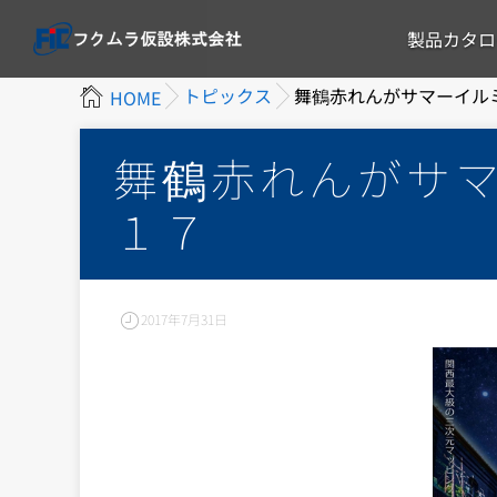
製品カタロ
トピックス
舞鶴赤れんがサマーイル
HOME
舞鶴赤れんがサ
１７
2017年7月31日