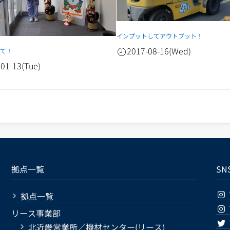
インプットしてアウトプット！
2017-08-16(Wed)
して！
-01-13(Tue)
拠点一覧
SN
拠点一覧
リース事業部
北近畿営業所／機材センター(リース)