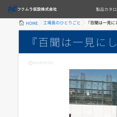
製品カタロ
工場長のひとりごと
『百聞は一見に
HOME
『百聞は一見に
2015年5月15日