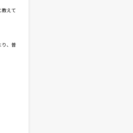
に教えて
より、普