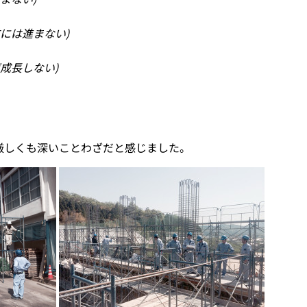
には進まない)
成長しない)
厳しくも深いことわざだと感じました。