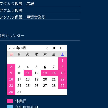
フクムラ仮設 広報
フクムラ仮設
フクムラ仮設 甲賀営業所
業日カレンダー
2026年 8月
日
月
火
水
木
金
土
1
2
3
4
5
6
7
8
9
10
11
12
13
14
15
16
17
18
19
20
21
22
23
24
25
26
27
28
29
30
31
休業日
入出庫停止日