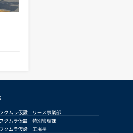
S
フクムラ仮設 リース事業部
フクムラ仮設 特別管理課
フクムラ仮設 工場長