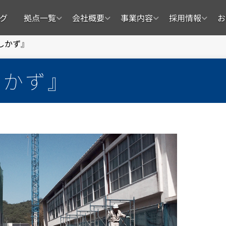
グ
拠点一覧
会社概要
事業内容
採用情報
お
しかず』
しかず』