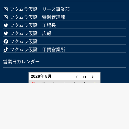
フクムラ仮設 リース事業部
フクムラ仮設 特別管理課
フクムラ仮設 工場長
フクムラ仮設 広報
フクムラ仮設
フクムラ仮設 甲賀営業所
営業日カレンダー
2026年 8月
日
月
火
水
木
金
土
1
2
3
4
5
6
7
8
9
10
11
12
13
14
15
16
17
18
19
20
21
22
23
24
25
26
27
28
29
30
31