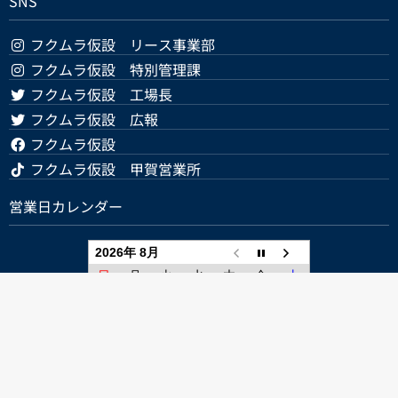
SNS
フクムラ仮設 リース事業部
フクムラ仮設 特別管理課
フクムラ仮設 工場長
フクムラ仮設 広報
フクムラ仮設
フクムラ仮設 甲賀営業所
営業日カレンダー
2026年 8月
日
月
火
水
木
金
土
1
2
3
4
5
6
7
8
9
10
11
12
13
14
15
16
17
18
19
20
21
22
23
24
25
26
27
28
29