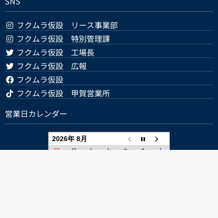
SNS
フクムラ仮設 リース事業部
フクムラ仮設 特別管理課
フクムラ仮設 工場長
フクムラ仮設 広報
フクムラ仮設
フクムラ仮設 甲賀営業所
営業日カレンダー
2026年 8月
日
月
火
水
木
金
土
1
2
3
4
5
6
7
8
9
10
11
12
13
14
15
16
17
18
19
20
21
22
23
24
25
26
27
28
29