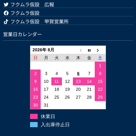
フクムラ仮設 広報
フクムラ仮設
フクムラ仮設 甲賀営業所
営業日カレンダー
2026年 8月
日
月
火
水
木
金
土
1
2
3
4
5
6
7
8
9
10
11
12
13
14
15
16
17
18
19
20
21
22
23
24
25
26
27
28
29
30
31
休業日
入出庫停止日