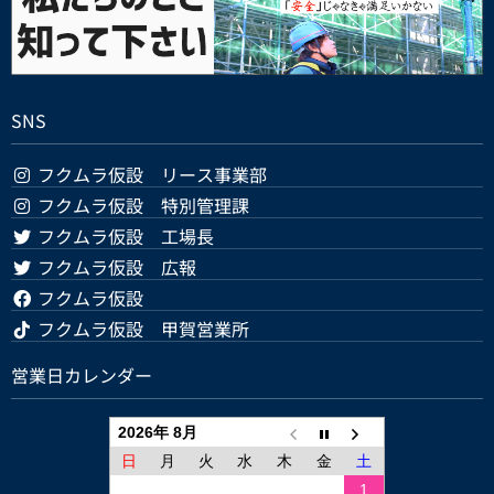
SNS
フクムラ仮設 リース事業部
フクムラ仮設 特別管理課
フクムラ仮設 工場長
フクムラ仮設 広報
フクムラ仮設
フクムラ仮設 甲賀営業所
営業日カレンダー
2026年 8月
日
月
火
水
木
金
土
1