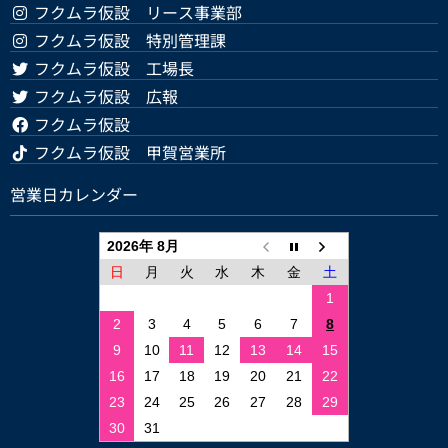
フクムラ仮設 リース事業部
フクムラ仮設 特別管理課
フクムラ仮設 工場長
フクムラ仮設 広報
フクムラ仮設
フクムラ仮設 甲賀営業所
営業日カレンダー
2026年 8月
日
月
火
水
木
金
土
1
2
3
4
5
6
7
8
9
10
11
12
13
14
15
16
17
18
19
20
21
22
23
24
25
26
27
28
29
30
31